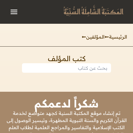
المَكتَبَةُ الشَّامِلَةُ السُّنِّيَّةُ
الرئيسية
المؤلفين
كتب المؤلف
شكراً لدعمكم
تم إنشاء موقع المكتبة السنية كجهد متواضع لخدمة
القرآن الكريم والسنة النبوية المطهرة، وتيسير الوصول إلى
الكتب الإسلامية والتفاسير والمراجع العلمية لطلاب العلم