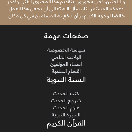
والباحثين. نحن فخورون بتقديم هذا المحتوى الغني ونقدر
دعمكم المستمر لنا. نسأل الله تعالى أن يجعل هذا العمل
خالصًا لوجهه الكريم، وأن ينفع به المسلمين في كل مكان.
صفحات مهمة
سياسة الخصوصة
الباحث العلمي
أسماء المؤلفين
أقسام المكتبة
السنة النبوية
كتب الحديث
شروح الحديث
علوم الحديث
السيرة النبوية
القرآن الكريم