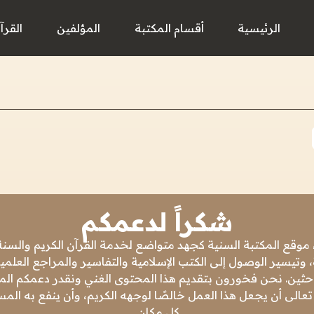
الرئيسية
أقسام المكتبة
المؤلفين
القرآ
شكراً لدعمكم
 موقع المكتبة السنية كجهد متواضع لخدمة القرآن الكريم والسنة 
 وتيسير الوصول إلى الكتب الإسلامية والتفاسير والمراجع العلمي
باحثين. نحن فخورون بتقديم هذا المحتوى الغني ونقدر دعمكم المس
تعالى أن يجعل هذا العمل خالصًا لوجهه الكريم، وأن ينفع به ال
كل مكان.