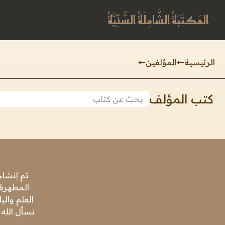
المَكتَبَةُ الشَّامِلَةُ السُّنِّيَّةُ
الرئيسية
المؤلفين
كتب المؤلف
تم إنشاء
المطهرة،
العلم وال
نسأل الله 