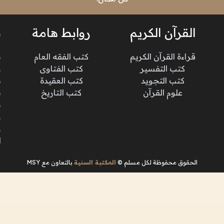
القرآن الكريم
روابط هامة
ن
قراءة القرآن الكريم
كتب الفقه العام
م
كتب التفسير
كتب الفتاوى
و
كتب التجويد
كتب العقيدة
ن
علوم القرآن
كتب التاريخ
م
م
و
و
ا
الحقوق محفوظة لكل مسلم ©
المكتبة السنية
بالتعاون مع MSY