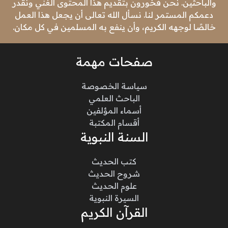
والباحثين. نحن فخورون بتقديم هذا المحتوى الغني ونقدر
دعمكم المستمر لنا. نسأل الله تعالى أن يجعل هذا العمل
خالصًا لوجهه الكريم، وأن ينفع به المسلمين في كل مكان.
صفحات مهمة
سياسة الخصوصة
الباحث العلمي
أسماء المؤلفين
أقسام المكتبة
السنة النبوية
كتب الحديث
شروح الحديث
علوم الحديث
السيرة النبوية
القرآن الكريم