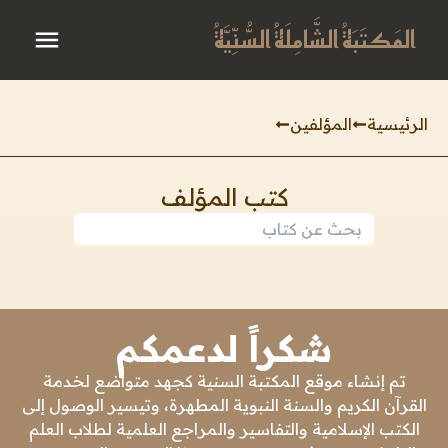
المَكتَبَةُ الشَّامِلَةُ السُّنِّيَّةُ
الرئيسية
المؤلفين
كتب المؤلف
شكراً لدعمكم
تم إنشاء موقع المكتبة السنية كجهد متواضع لخدمة
القرآن الكريم والسنة النبوية المطهرة، وتيسير الوصول إلى
الكتب الإسلامية والتفاسير والمراجع العلمية لطلاب العلم