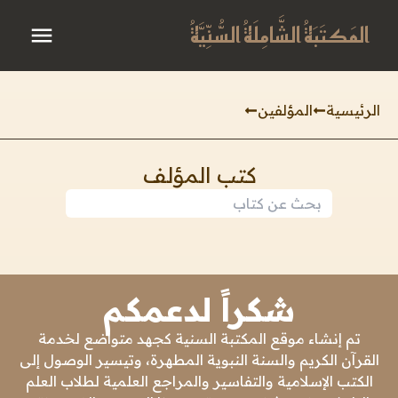
المَكتَبَةُ الشَّامِلَةُ السُّنِّيَّةُ
الرئيسية
المؤلفين
كتب المؤلف
شكراً لدعمكم
تم إنشاء موقع المكتبة السنية كجهد متواضع لخدمة
القرآن الكريم والسنة النبوية المطهرة، وتيسير الوصول إلى
الكتب الإسلامية والتفاسير والمراجع العلمية لطلاب العلم