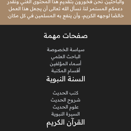
والباحثين. نحن فخورون بتقديم هذا المحتوى الغني ونقدر
دعمكم المستمر لنا. نسأل الله تعالى أن يجعل هذا العمل
خالصًا لوجهه الكريم، وأن ينفع به المسلمين في كل مكان.
صفحات مهمة
سياسة الخصوصة
الباحث العلمي
أسماء المؤلفين
أقسام المكتبة
السنة النبوية
كتب الحديث
شروح الحديث
علوم الحديث
السيرة النبوية
القرآن الكريم