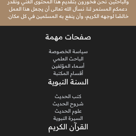
والباحثين. نحن فخورون بتقديم هذا المحتوى الغني ونقدر
دعمكم المستمر لنا. نسأل الله تعالى أن يجعل هذا العمل
خالصًا لوجهه الكريم، وأن ينفع به المسلمين في كل مكان.
صفحات مهمة
سياسة الخصوصة
الباحث العلمي
أسماء المؤلفين
أقسام المكتبة
السنة النبوية
كتب الحديث
شروح الحديث
علوم الحديث
السيرة النبوية
القرآن الكريم