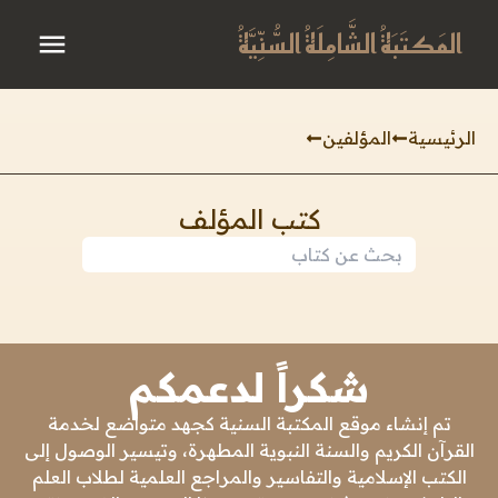
المَكتَبَةُ الشَّامِلَةُ السُّنِّيَّةُ
الرئيسية
المؤلفين
كتب المؤلف
شكراً لدعمكم
تم إنشاء موقع المكتبة السنية كجهد متواضع لخدمة
القرآن الكريم والسنة النبوية المطهرة، وتيسير الوصول إلى
الكتب الإسلامية والتفاسير والمراجع العلمية لطلاب العلم