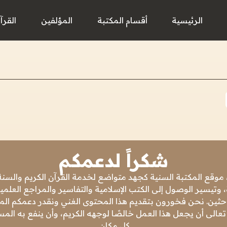
الرئيسية
أقسام المكتبة
المؤلفين
القرآ
شكراً لدعمكم
 موقع المكتبة السنية كجهد متواضع لخدمة القرآن الكريم والسنة 
 وتيسير الوصول إلى الكتب الإسلامية والتفاسير والمراجع العلمي
باحثين. نحن فخورون بتقديم هذا المحتوى الغني ونقدر دعمكم المس
تعالى أن يجعل هذا العمل خالصًا لوجهه الكريم، وأن ينفع به ال
كل مكان.