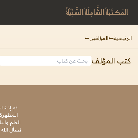
المَكتَبَةُ الشَّامِلَةُ السُّنِّيَّةُ
الرئيسية
المؤلفين
كتب المؤلف
تم إنشاء
المطهرة،
العلم وال
نسأل الله 