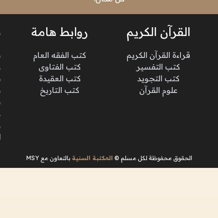
القرآن الكريم
روابط هامة
ن
قراءة القرآن الكريم
كتب الفقه العام
م
كتب التفسير
كتب الفتاوى
و
كتب التجويد
كتب العقيدة
ن
علوم القرآن
كتب التاريخ
م
م
و
و
ا
الحقوق محفوظة لكل مسلم ©
المكتبة السنية
بالتعاون مع MSY