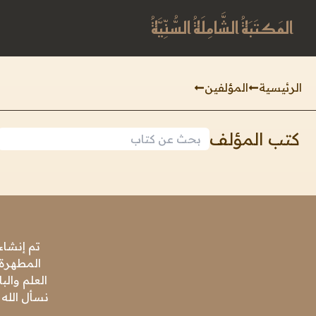
المَكتَبَةُ الشَّامِلَةُ السُّنِّيَّةُ
الرئيسية
المؤلفين
كتب المؤلف
تم إنشاء
المطهرة،
العلم وال
نسأل الله 