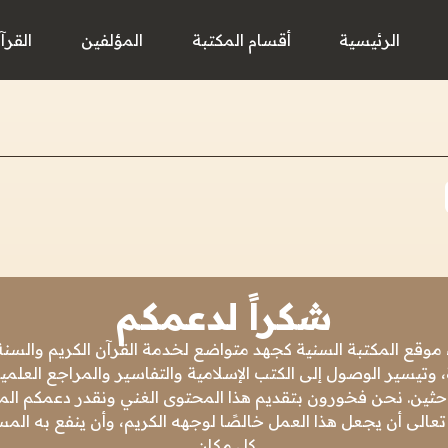
الرئيسية
أقسام المكتبة
المؤلفين
القرآ
شكراً لدعمكم
 موقع المكتبة السنية كجهد متواضع لخدمة القرآن الكريم والسنة 
 وتيسير الوصول إلى الكتب الإسلامية والتفاسير والمراجع العلمي
باحثين. نحن فخورون بتقديم هذا المحتوى الغني ونقدر دعمكم المس
تعالى أن يجعل هذا العمل خالصًا لوجهه الكريم، وأن ينفع به ال
كل مكان.