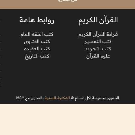
القرآن الكريم
روابط هامة
ن
قراءة القرآن الكريم
كتب الفقه العام
م
كتب التفسير
كتب الفتاوى
و
كتب التجويد
كتب العقيدة
ن
علوم القرآن
كتب التاريخ
م
م
و
و
ا
الحقوق محفوظة لكل مسلم ©
المكتبة السنية
بالتعاون مع MSY