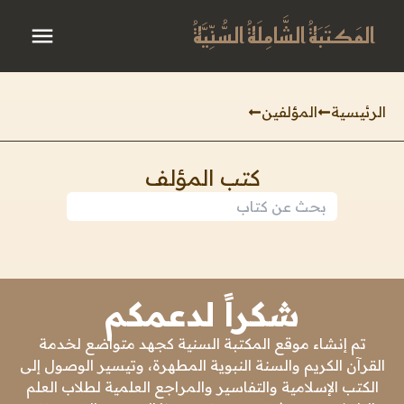
المَكتَبَةُ الشَّامِلَةُ السُّنِّيَّةُ
الرئيسية
المؤلفين
كتب المؤلف
شكراً لدعمكم
تم إنشاء موقع المكتبة السنية كجهد متواضع لخدمة
القرآن الكريم والسنة النبوية المطهرة، وتيسير الوصول إلى
الكتب الإسلامية والتفاسير والمراجع العلمية لطلاب العلم