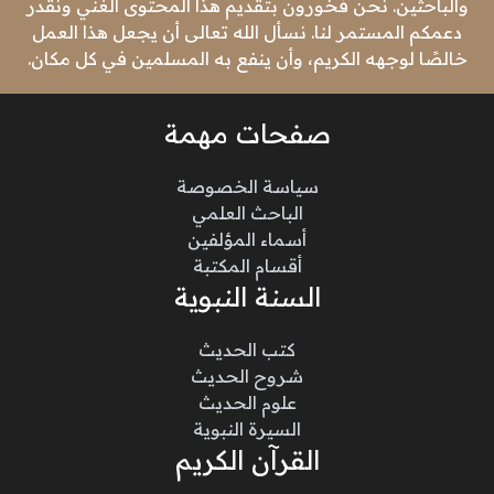
والباحثين. نحن فخورون بتقديم هذا المحتوى الغني ونقدر
دعمكم المستمر لنا. نسأل الله تعالى أن يجعل هذا العمل
خالصًا لوجهه الكريم، وأن ينفع به المسلمين في كل مكان.
صفحات مهمة
سياسة الخصوصة
الباحث العلمي
أسماء المؤلفين
أقسام المكتبة
السنة النبوية
كتب الحديث
شروح الحديث
علوم الحديث
السيرة النبوية
القرآن الكريم