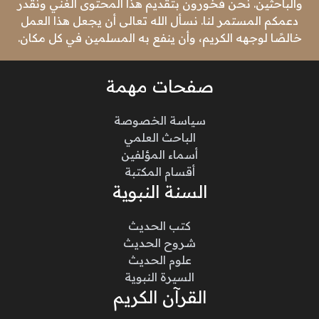
والباحثين. نحن فخورون بتقديم هذا المحتوى الغني ونقدر
دعمكم المستمر لنا. نسأل الله تعالى أن يجعل هذا العمل
خالصًا لوجهه الكريم، وأن ينفع به المسلمين في كل مكان.
صفحات مهمة
سياسة الخصوصة
الباحث العلمي
أسماء المؤلفين
أقسام المكتبة
السنة النبوية
كتب الحديث
شروح الحديث
علوم الحديث
السيرة النبوية
القرآن الكريم