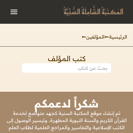
المَكتَبَةُ الشَّامِلَةُ السُّنِّيَّةُ
الرئيسية
المؤلفين
كتب المؤلف
شكراً لدعمكم
تم إنشاء موقع المكتبة السنية كجهد متواضع لخدمة
القرآن الكريم والسنة النبوية المطهرة، وتيسير الوصول إلى
الكتب الإسلامية والتفاسير والمراجع العلمية لطلاب العلم