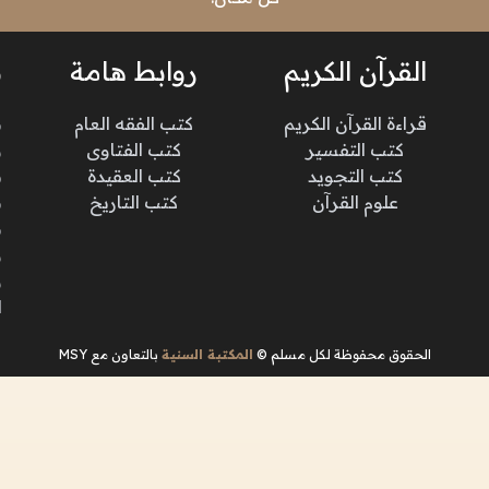
القرآن الكريم
روابط هامة
ن
قراءة القرآن الكريم
كتب الفقه العام
م
كتب التفسير
كتب الفتاوى
و
كتب التجويد
كتب العقيدة
ن
علوم القرآن
كتب التاريخ
م
م
و
و
ا
الحقوق محفوظة لكل مسلم ©
المكتبة السنية
بالتعاون مع MSY