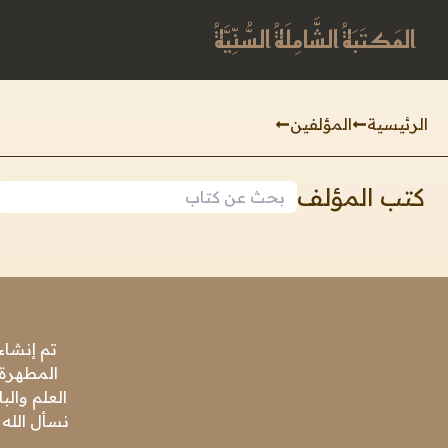
المَكتَبَةُ الشَّامِلَةُ السُّنِّيَّةُ
الرئيسية
المؤلفين
كتب المؤلف
تم إنشاء
المطهرة،
العلم وال
نسأل الله 