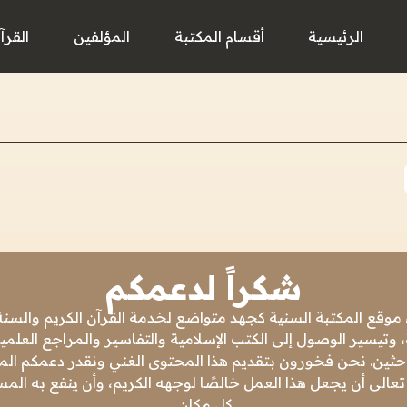
الرئيسية
أقسام المكتبة
المؤلفين
القرآ
شكراً لدعمكم
 موقع المكتبة السنية كجهد متواضع لخدمة القرآن الكريم والسنة 
 وتيسير الوصول إلى الكتب الإسلامية والتفاسير والمراجع العلمي
باحثين. نحن فخورون بتقديم هذا المحتوى الغني ونقدر دعمكم المس
تعالى أن يجعل هذا العمل خالصًا لوجهه الكريم، وأن ينفع به ال
كل مكان.