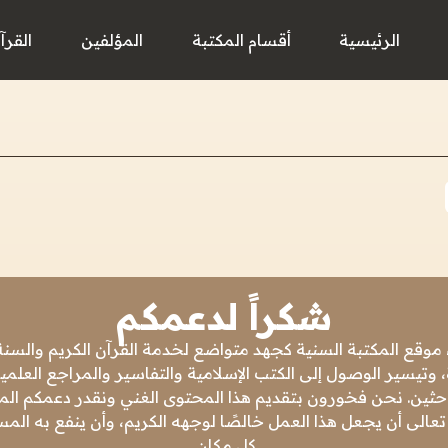
الرئيسية
أقسام المكتبة
المؤلفين
القرآ
شكراً لدعمكم
 موقع المكتبة السنية كجهد متواضع لخدمة القرآن الكريم والسنة 
 وتيسير الوصول إلى الكتب الإسلامية والتفاسير والمراجع العلمي
باحثين. نحن فخورون بتقديم هذا المحتوى الغني ونقدر دعمكم المس
تعالى أن يجعل هذا العمل خالصًا لوجهه الكريم، وأن ينفع به ال
كل مكان.