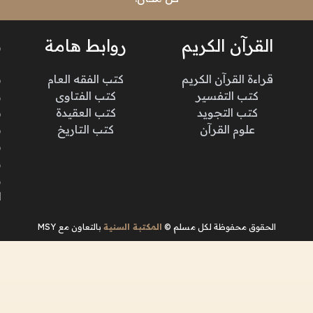
القرآن الكريم
روابط هامة
ن
قراءة القرآن الكريم
كتب الفقه العام
م
كتب التفسير
كتب الفتاوى
و
كتب التجويد
كتب العقيدة
ن
علوم القرآن
كتب التاريخ
م
م
و
و
ا
الحقوق محفوظة لكل مسلم ©
المكتبة السنية
بالتعاون مع MSY