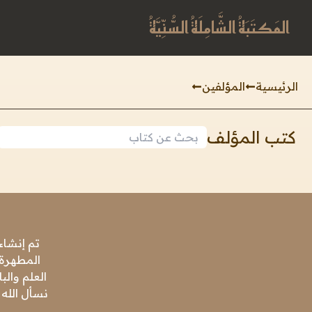
المَكتَبَةُ الشَّامِلَةُ السُّنِّيَّةُ
الرئيسية
المؤلفين
كتب المؤلف
تم إنشاء
المطهرة،
العلم وال
نسأل الله 