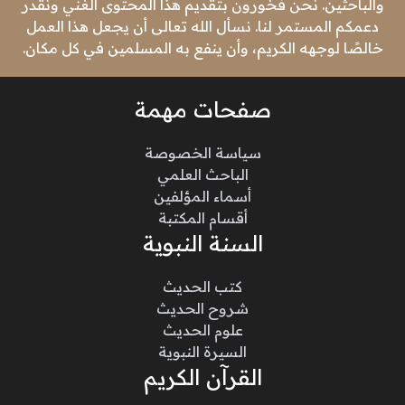
والباحثين. نحن فخورون بتقديم هذا المحتوى الغني ونقدر
دعمكم المستمر لنا. نسأل الله تعالى أن يجعل هذا العمل
خالصًا لوجهه الكريم، وأن ينفع به المسلمين في كل مكان.
صفحات مهمة
سياسة الخصوصة
الباحث العلمي
أسماء المؤلفين
أقسام المكتبة
السنة النبوية
كتب الحديث
شروح الحديث
علوم الحديث
السيرة النبوية
القرآن الكريم