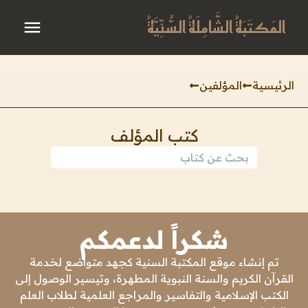
المَكتَبَةُ الشَّامِلَةُ السُّنِّيَّةُ
الرئيسية
المؤلفين
كتب المؤلف
شكراً لدعمكم
تم إنشاء موقع المكتبة السنية كجهد متواضع لخدمة
القرآن الكريم والسنة النبوية المطهرة، وتيسير الوصول إلى
الكتب الإسلامية والتفاسير والمراجع العلمية لطلاب العلم