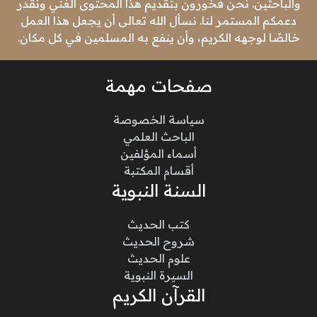
والباحثين. نحن فخورون بتقديم هذا المحتوى الغني ونقدر
دعمكم المستمر لنا. نسأل الله تعالى أن يجعل هذا العمل
خالصًا لوجهه الكريم، وأن ينفع به المسلمين في كل مكان.
صفحات مهمة
سياسة الخصوصة
الباحث العلمي
أسماء المؤلفين
أقسام المكتبة
السنة النبوية
كتب الحديث
شروح الحديث
علوم الحديث
السيرة النبوية
القرآن الكريم