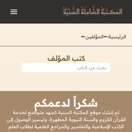
المَكتَبَةُ الشَّامِلَةُ السُّنِّيَّةُ
الرئيسية
المؤلفين
كتب المؤلف
شكراً لدعمكم
تم إنشاء موقع المكتبة السنية كجهد متواضع لخدمة
القرآن الكريم والسنة النبوية المطهرة، وتيسير الوصول إلى
الكتب الإسلامية والتفاسير والمراجع العلمية لطلاب العلم