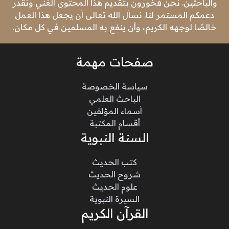
والباحثين. نحن فخورون بتقديم هذا المحتوى الغني ونقدر
دعمكم المستمر لنا. نسأل الله تعالى أن يجعل هذا العمل
خالصًا لوجهه الكريم، وأن ينفع به المسلمين في كل مكان.
صفحات مهمة
سياسة الخصوصة
الباحث العلمي
أسماء المؤلفين
أقسام المكتبة
السنة النبوية
كتب الحديث
شروح الحديث
علوم الحديث
السيرة النبوية
القرآن الكريم