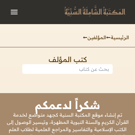
المَكتَبَةُ الشَّامِلَةُ السُّنِّيَّةُ
الرئيسية
المؤلفين
كتب المؤلف
شكراً لدعمكم
تم إنشاء موقع المكتبة السنية كجهد متواضع لخدمة
القرآن الكريم والسنة النبوية المطهرة، وتيسير الوصول إلى
الكتب الإسلامية والتفاسير والمراجع العلمية لطلاب العلم