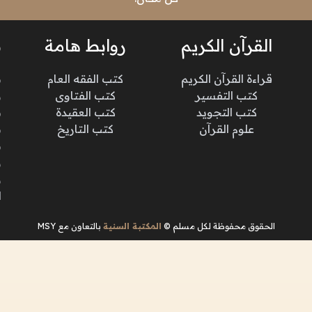
القرآن الكريم
روابط هامة
ن
قراءة القرآن الكريم
كتب الفقه العام
م
كتب التفسير
كتب الفتاوى
و
كتب التجويد
كتب العقيدة
ن
علوم القرآن
كتب التاريخ
م
م
و
و
ا
الحقوق محفوظة لكل مسلم ©
المكتبة السنية
بالتعاون مع MSY