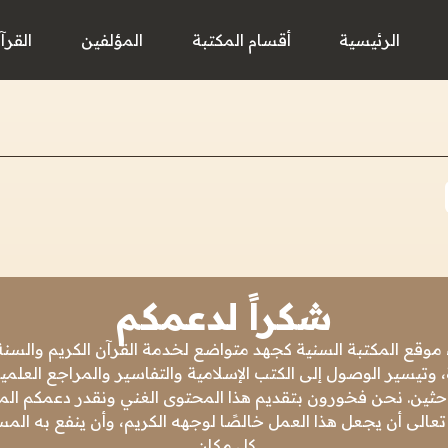
الرئيسية
أقسام المكتبة
المؤلفين
القرآ
شكراً لدعمكم
 موقع المكتبة السنية كجهد متواضع لخدمة القرآن الكريم والسنة 
 وتيسير الوصول إلى الكتب الإسلامية والتفاسير والمراجع العلمي
باحثين. نحن فخورون بتقديم هذا المحتوى الغني ونقدر دعمكم المس
تعالى أن يجعل هذا العمل خالصًا لوجهه الكريم، وأن ينفع به ال
كل مكان.