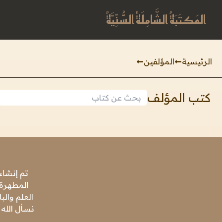
المَكتَبَةُ الشَّامِلَةُ السُّنِّيَّةُ
الرئيسية
المؤلفين
كتب المؤلف
تم إنشاء
المطهرة،
العلم وال
نسأل الله 