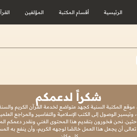
الرئيسية
أقسام المكتبة
المؤلفين
القرآ
شكراً لدعمكم
 موقع المكتبة السنية كجهد متواضع لخدمة القرآن الكريم والسنة 
 وتيسير الوصول إلى الكتب الإسلامية والتفاسير والمراجع العلمي
باحثين. نحن فخورون بتقديم هذا المحتوى الغني ونقدر دعمكم المس
تعالى أن يجعل هذا العمل خالصًا لوجهه الكريم، وأن ينفع به ال
كل مكان.