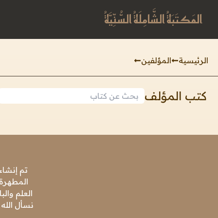
المَكتَبَةُ الشَّامِلَةُ السُّنِّيَّةُ
الرئيسية
المؤلفين
كتب المؤلف
تم إنشاء
المطهرة،
العلم وال
نسأل الله 