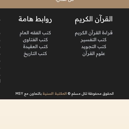
القرآن الكريم
روابط هامة
ن
قراءة القرآن الكريم
كتب الفقه العام
م
كتب التفسير
كتب الفتاوى
و
كتب التجويد
كتب العقيدة
ن
علوم القرآن
كتب التاريخ
م
م
و
و
ا
الحقوق محفوظة لكل مسلم ©
المكتبة السنية
بالتعاون مع MSY