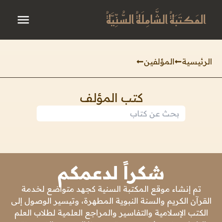
المَكتَبَةُ الشَّامِلَةُ السُّنِّيَّةُ
الرئيسية
المؤلفين
كتب المؤلف
شكراً لدعمكم
تم إنشاء موقع المكتبة السنية كجهد متواضع لخدمة
القرآن الكريم والسنة النبوية المطهرة، وتيسير الوصول إلى
الكتب الإسلامية والتفاسير والمراجع العلمية لطلاب العلم