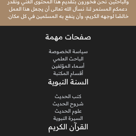
والباحثين. نحن فخورون بتقديم هذا المحتوى الغني ونقدر
دعمكم المستمر لنا. نسأل الله تعالى أن يجعل هذا العمل
خالصًا لوجهه الكريم، وأن ينفع به المسلمين في كل مكان.
صفحات مهمة
سياسة الخصوصة
الباحث العلمي
أسماء المؤلفين
أقسام المكتبة
السنة النبوية
كتب الحديث
شروح الحديث
علوم الحديث
السيرة النبوية
القرآن الكريم