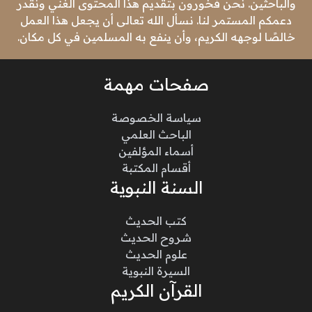
والباحثين. نحن فخورون بتقديم هذا المحتوى الغني ونقدر
دعمكم المستمر لنا. نسأل الله تعالى أن يجعل هذا العمل
خالصًا لوجهه الكريم، وأن ينفع به المسلمين في كل مكان.
صفحات مهمة
سياسة الخصوصة
الباحث العلمي
أسماء المؤلفين
أقسام المكتبة
السنة النبوية
كتب الحديث
شروح الحديث
علوم الحديث
السيرة النبوية
القرآن الكريم