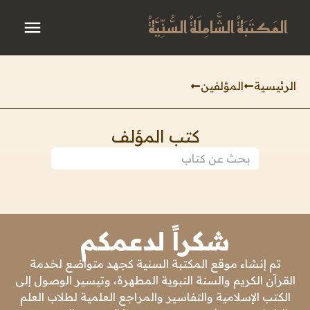
المَكتَبَةُ الشَّامِلَةُ السُّنِّيَّةُ
الرئيسية
المؤلفين
كتب المؤلف
شكراً لدعمكم
تم إنشاء موقع المكتبة السنية كجهد متواضع لخدمة
القرآن الكريم والسنة النبوية المطهرة، وتيسير الوصول إلى
الكتب الإسلامية والتفاسير والمراجع العلمية لطلاب العلم