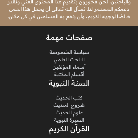
والباحثين. نحن فخورون بتقديم هذا المحتوى الغني ونقدر
دعمكم المستمر لنا. نسأل الله تعالى أن يجعل هذا العمل
خالصًا لوجهه الكريم، وأن ينفع به المسلمين في كل مكان.
صفحات مهمة
سياسة الخصوصة
الباحث العلمي
أسماء المؤلفين
أقسام المكتبة
السنة النبوية
كتب الحديث
شروح الحديث
علوم الحديث
السيرة النبوية
القرآن الكريم