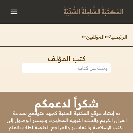
المَكتَبَةُ الشَّامِلَةُ السُّنِّيَّةُ
الرئيسية
المؤلفين
كتب المؤلف
شكراً لدعمكم
تم إنشاء موقع المكتبة السنية كجهد متواضع لخدمة
القرآن الكريم والسنة النبوية المطهرة، وتيسير الوصول إلى
الكتب الإسلامية والتفاسير والمراجع العلمية لطلاب العلم