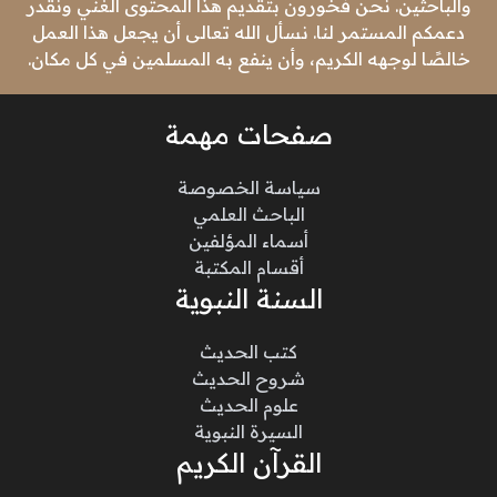
والباحثين. نحن فخورون بتقديم هذا المحتوى الغني ونقدر
دعمكم المستمر لنا. نسأل الله تعالى أن يجعل هذا العمل
خالصًا لوجهه الكريم، وأن ينفع به المسلمين في كل مكان.
صفحات مهمة
سياسة الخصوصة
الباحث العلمي
أسماء المؤلفين
أقسام المكتبة
السنة النبوية
كتب الحديث
شروح الحديث
علوم الحديث
السيرة النبوية
القرآن الكريم