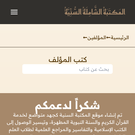
المَكتَبَةُ الشَّامِلَةُ السُّنِّيَّةُ
الرئيسية
المؤلفين
كتب المؤلف
شكراً لدعمكم
تم إنشاء موقع المكتبة السنية كجهد متواضع لخدمة
القرآن الكريم والسنة النبوية المطهرة، وتيسير الوصول إلى
الكتب الإسلامية والتفاسير والمراجع العلمية لطلاب العلم