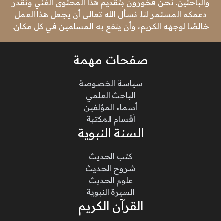
والباحثين. نحن فخورون بتقديم هذا المحتوى الغني ونقدر
دعمكم المستمر لنا. نسأل الله تعالى أن يجعل هذا العمل
خالصًا لوجهه الكريم، وأن ينفع به المسلمين في كل مكان.
صفحات مهمة
سياسة الخصوصة
الباحث العلمي
أسماء المؤلفين
أقسام المكتبة
السنة النبوية
كتب الحديث
شروح الحديث
علوم الحديث
السيرة النبوية
القرآن الكريم