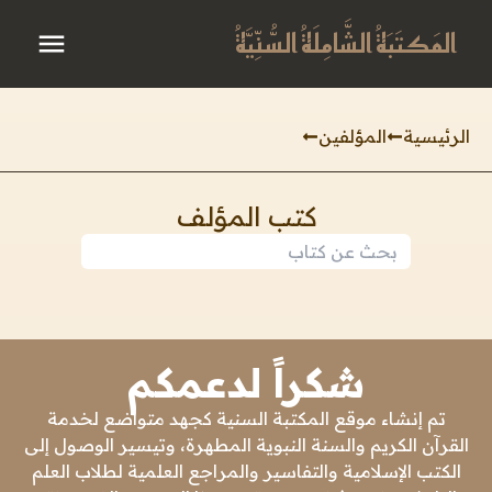
المَكتَبَةُ الشَّامِلَةُ السُّنِّيَّةُ
الرئيسية
المؤلفين
كتب المؤلف
شكراً لدعمكم
تم إنشاء موقع المكتبة السنية كجهد متواضع لخدمة
القرآن الكريم والسنة النبوية المطهرة، وتيسير الوصول إلى
الكتب الإسلامية والتفاسير والمراجع العلمية لطلاب العلم