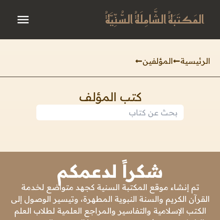
المَكتَبَةُ الشَّامِلَةُ السُّنِّيَّةُ
الرئيسية
المؤلفين
كتب المؤلف
شكراً لدعمكم
تم إنشاء موقع المكتبة السنية كجهد متواضع لخدمة
القرآن الكريم والسنة النبوية المطهرة، وتيسير الوصول إلى
الكتب الإسلامية والتفاسير والمراجع العلمية لطلاب العلم