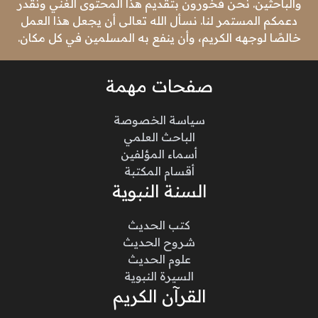
والباحثين. نحن فخورون بتقديم هذا المحتوى الغني ونقدر
دعمكم المستمر لنا. نسأل الله تعالى أن يجعل هذا العمل
خالصًا لوجهه الكريم، وأن ينفع به المسلمين في كل مكان.
صفحات مهمة
سياسة الخصوصة
الباحث العلمي
أسماء المؤلفين
أقسام المكتبة
السنة النبوية
كتب الحديث
شروح الحديث
علوم الحديث
السيرة النبوية
القرآن الكريم