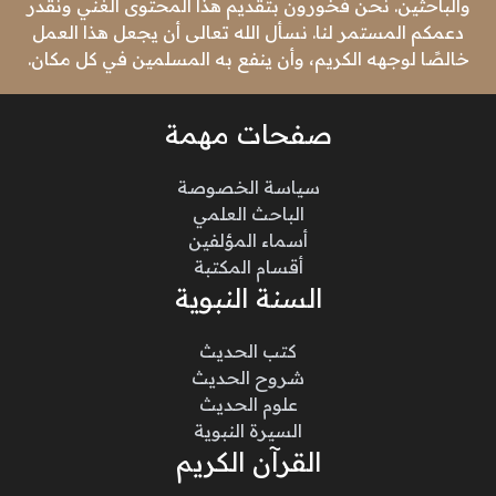
والباحثين. نحن فخورون بتقديم هذا المحتوى الغني ونقدر
دعمكم المستمر لنا. نسأل الله تعالى أن يجعل هذا العمل
خالصًا لوجهه الكريم، وأن ينفع به المسلمين في كل مكان.
صفحات مهمة
سياسة الخصوصة
الباحث العلمي
أسماء المؤلفين
أقسام المكتبة
السنة النبوية
كتب الحديث
شروح الحديث
علوم الحديث
السيرة النبوية
القرآن الكريم