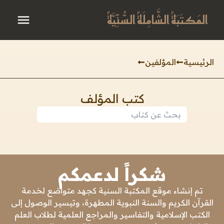
المَكتَبَةُ الشَّامِلَةُ السُّنِّيَّةُ
الرئيسية
المؤلفين
كتب المؤلف
شكراً لدعمكم
تم إنشاء موقع المكتبة السنية كجهد متواضع لخدمة
القرآن الكريم والسنة النبوية المطهرة، وتيسير الوصول إلى
الكتب الإسلامية والتفاسير والمراجع العلمية لطلاب العلم