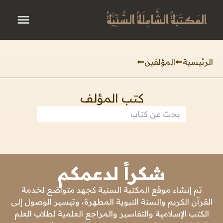
المَكتَبَةُ الشَّامِلَةُ السُّنِّيَّةُ
الرئيسية
المؤلفين
كتب المؤلف
شكراً لدعمكم
تم إنشاء موقع المكتبة السنية كجهد متواضع لخدمة
القرآن الكريم والسنة النبوية المطهرة، وتيسير الوصول إلى
الكتب الإسلامية والتفاسير والمراجع العلمية لطلاب العلم