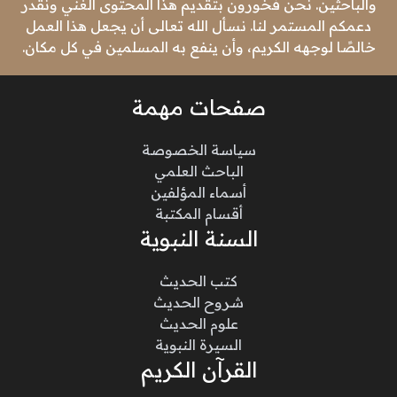
والباحثين. نحن فخورون بتقديم هذا المحتوى الغني ونقدر
دعمكم المستمر لنا. نسأل الله تعالى أن يجعل هذا العمل
خالصًا لوجهه الكريم، وأن ينفع به المسلمين في كل مكان.
صفحات مهمة
سياسة الخصوصة
الباحث العلمي
أسماء المؤلفين
أقسام المكتبة
السنة النبوية
كتب الحديث
شروح الحديث
علوم الحديث
السيرة النبوية
القرآن الكريم