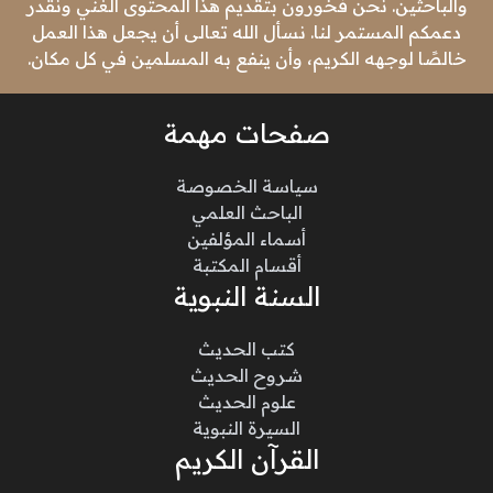
والباحثين. نحن فخورون بتقديم هذا المحتوى الغني ونقدر
دعمكم المستمر لنا. نسأل الله تعالى أن يجعل هذا العمل
خالصًا لوجهه الكريم، وأن ينفع به المسلمين في كل مكان.
صفحات مهمة
سياسة الخصوصة
الباحث العلمي
أسماء المؤلفين
أقسام المكتبة
السنة النبوية
كتب الحديث
شروح الحديث
علوم الحديث
السيرة النبوية
القرآن الكريم