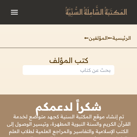
المَكتَبَةُ الشَّامِلَةُ السُّنِّيَّةُ
الرئيسية
المؤلفين
كتب المؤلف
شكراً لدعمكم
تم إنشاء موقع المكتبة السنية كجهد متواضع لخدمة
القرآن الكريم والسنة النبوية المطهرة، وتيسير الوصول إلى
الكتب الإسلامية والتفاسير والمراجع العلمية لطلاب العلم