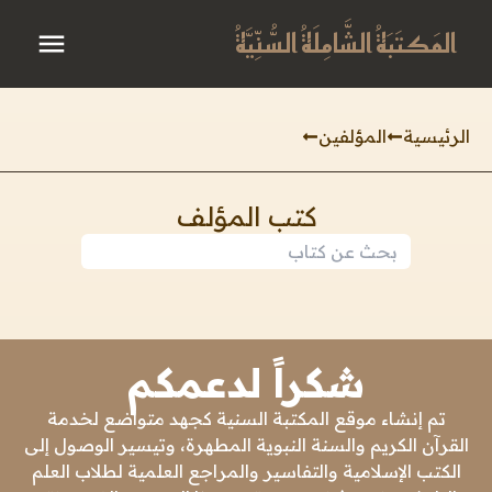
المَكتَبَةُ الشَّامِلَةُ السُّنِّيَّةُ
الرئيسية
المؤلفين
كتب المؤلف
شكراً لدعمكم
تم إنشاء موقع المكتبة السنية كجهد متواضع لخدمة
القرآن الكريم والسنة النبوية المطهرة، وتيسير الوصول إلى
الكتب الإسلامية والتفاسير والمراجع العلمية لطلاب العلم