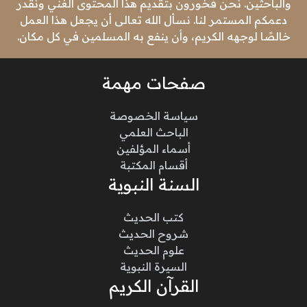
والباحثين. نحن فخورون بتقديم هذا المحتوى الغني ونقدر
دعمكم المستمر لنا. نسأل الله تعالى أن يجعل هذا العمل
خالصًا لوجهه الكريم، وأن ينفع به المسلمين في كل مكان.
صفحات مهمة
سياسة الخصوصة
الباحث العلمي
أسماء المؤلفين
أقسام المكتبة
السنة النبوية
كتب الحديث
شروح الحديث
علوم الحديث
السيرة النبوية
القرآن الكريم