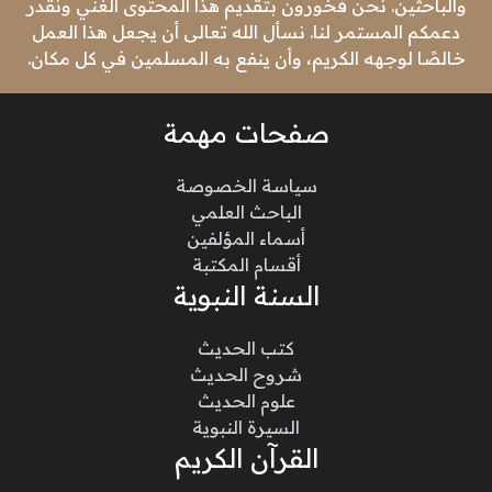
والباحثين. نحن فخورون بتقديم هذا المحتوى الغني ونقدر
دعمكم المستمر لنا. نسأل الله تعالى أن يجعل هذا العمل
خالصًا لوجهه الكريم، وأن ينفع به المسلمين في كل مكان.
صفحات مهمة
سياسة الخصوصة
الباحث العلمي
أسماء المؤلفين
أقسام المكتبة
السنة النبوية
كتب الحديث
شروح الحديث
علوم الحديث
السيرة النبوية
القرآن الكريم