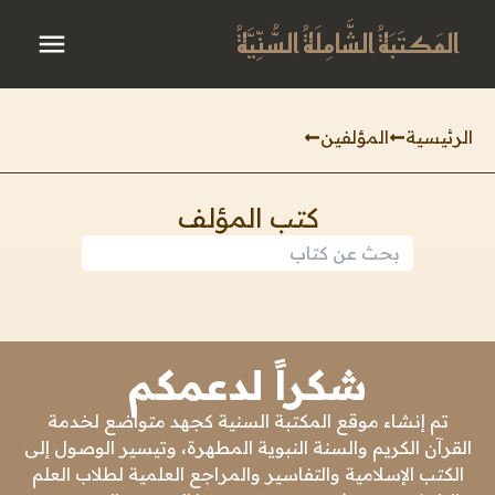
المَكتَبَةُ الشَّامِلَةُ السُّنِّيَّةُ
الرئيسية
المؤلفين
كتب المؤلف
شكراً لدعمكم
تم إنشاء موقع المكتبة السنية كجهد متواضع لخدمة
القرآن الكريم والسنة النبوية المطهرة، وتيسير الوصول إلى
الكتب الإسلامية والتفاسير والمراجع العلمية لطلاب العلم