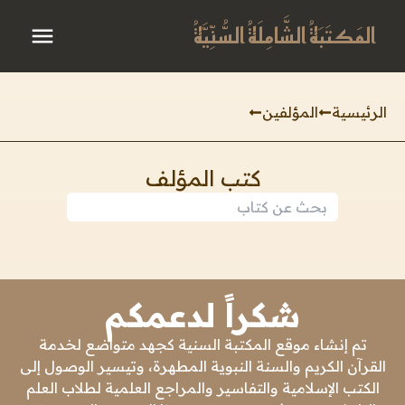
المَكتَبَةُ الشَّامِلَةُ السُّنِّيَّةُ
الرئيسية
المؤلفين
كتب المؤلف
شكراً لدعمكم
تم إنشاء موقع المكتبة السنية كجهد متواضع لخدمة
القرآن الكريم والسنة النبوية المطهرة، وتيسير الوصول إلى
الكتب الإسلامية والتفاسير والمراجع العلمية لطلاب العلم