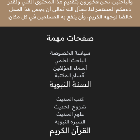
والباحثين. نحن فخورون بتقديم هذا المحتوى الغني ونقدر
دعمكم المستمر لنا. نسأل الله تعالى أن يجعل هذا العمل
خالصًا لوجهه الكريم، وأن ينفع به المسلمين في كل مكان.
صفحات مهمة
سياسة الخصوصة
الباحث العلمي
أسماء المؤلفين
أقسام المكتبة
السنة النبوية
كتب الحديث
شروح الحديث
علوم الحديث
السيرة النبوية
القرآن الكريم