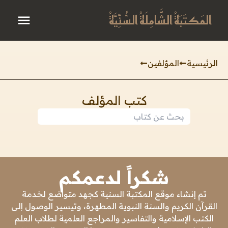
المَكتَبَةُ الشَّامِلَةُ السُّنِّيَّةُ
الرئيسية
المؤلفين
كتب المؤلف
شكراً لدعمكم
تم إنشاء موقع المكتبة السنية كجهد متواضع لخدمة
القرآن الكريم والسنة النبوية المطهرة، وتيسير الوصول إلى
الكتب الإسلامية والتفاسير والمراجع العلمية لطلاب العلم