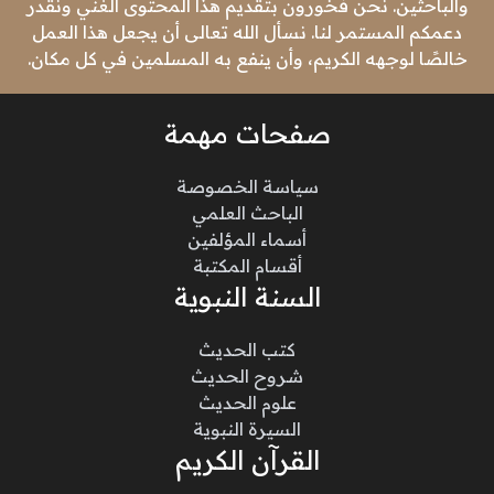
والباحثين. نحن فخورون بتقديم هذا المحتوى الغني ونقدر
دعمكم المستمر لنا. نسأل الله تعالى أن يجعل هذا العمل
خالصًا لوجهه الكريم، وأن ينفع به المسلمين في كل مكان.
صفحات مهمة
سياسة الخصوصة
الباحث العلمي
أسماء المؤلفين
أقسام المكتبة
السنة النبوية
كتب الحديث
شروح الحديث
علوم الحديث
السيرة النبوية
القرآن الكريم