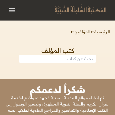
المَكتَبَةُ الشَّامِلَةُ السُّنِّيَّةُ
الرئيسية
المؤلفين
كتب المؤلف
شكراً لدعمكم
تم إنشاء موقع المكتبة السنية كجهد متواضع لخدمة
القرآن الكريم والسنة النبوية المطهرة، وتيسير الوصول إلى
الكتب الإسلامية والتفاسير والمراجع العلمية لطلاب العلم