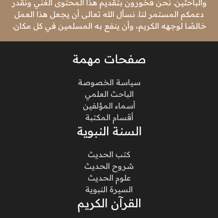
والباحثين. نحن فخورون بتقديم هذا المحتوى الغني ونقدر
دعمكم المستمر لنا. نسأل الله تعالى أن يجعل هذا العمل
خالصًا لوجهه الكريم، وأن ينفع به المسلمين في كل مكان.
صفحات مهمة
سياسة الخصوصة
الباحث العلمي
أسماء المؤلفين
أقسام المكتبة
السنة النبوية
كتب الحديث
شروح الحديث
علوم الحديث
السيرة النبوية
القرآن الكريم