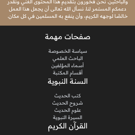
والباحثين. نحن فخورون بتقديم هذا المحتوى الغني ونقدر
دعمكم المستمر لنا. نسأل الله تعالى أن يجعل هذا العمل
خالصًا لوجهه الكريم، وأن ينفع به المسلمين في كل مكان.
صفحات مهمة
سياسة الخصوصة
الباحث العلمي
أسماء المؤلفين
أقسام المكتبة
السنة النبوية
كتب الحديث
شروح الحديث
علوم الحديث
السيرة النبوية
القرآن الكريم