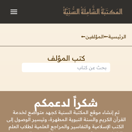
المَكتَبَةُ الشَّامِلَةُ السُّنِّيَّةُ
الرئيسية
المؤلفين
كتب المؤلف
شكراً لدعمكم
تم إنشاء موقع المكتبة السنية كجهد متواضع لخدمة
القرآن الكريم والسنة النبوية المطهرة، وتيسير الوصول إلى
الكتب الإسلامية والتفاسير والمراجع العلمية لطلاب العلم