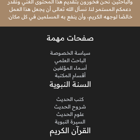
والباحثين. نحن فخورون بتقديم هذا المحتوى الغني ونقدر
دعمكم المستمر لنا. نسأل الله تعالى أن يجعل هذا العمل
خالصًا لوجهه الكريم، وأن ينفع به المسلمين في كل مكان.
صفحات مهمة
سياسة الخصوصة
الباحث العلمي
أسماء المؤلفين
أقسام المكتبة
السنة النبوية
كتب الحديث
شروح الحديث
علوم الحديث
السيرة النبوية
القرآن الكريم