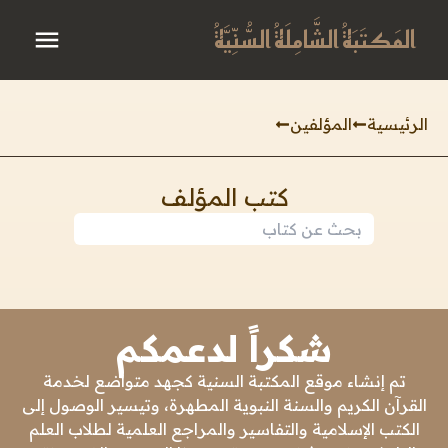
المَكتَبَةُ الشَّامِلَةُ السُّنِّيَّةُ
الرئيسية
المؤلفين
كتب المؤلف
شكراً لدعمكم
تم إنشاء موقع المكتبة السنية كجهد متواضع لخدمة
القرآن الكريم والسنة النبوية المطهرة، وتيسير الوصول إلى
الكتب الإسلامية والتفاسير والمراجع العلمية لطلاب العلم