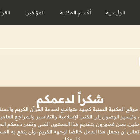
الرئيسية
أقسام المكتبة
المؤلفين
القرآ
شكراً لدعمكم
 موقع المكتبة السنية كجهد متواضع لخدمة القرآن الكريم والسنة 
 وتيسير الوصول إلى الكتب الإسلامية والتفاسير والمراجع العلمي
باحثين. نحن فخورون بتقديم هذا المحتوى الغني ونقدر دعمكم المس
تعالى أن يجعل هذا العمل خالصًا لوجهه الكريم، وأن ينفع به ال
كل مكان.