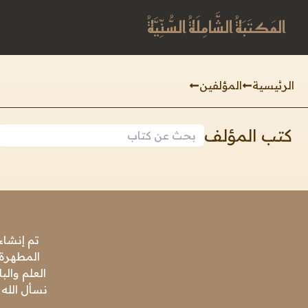
المَكتَبَةُ الشَّامِلَةُ السُّنِّيَّةُ
الرئيسية
المؤلفين
كتب المؤلف
تم إنشاء
المطهرة،
العلم وال
نسأل الله 