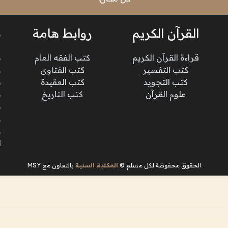
القرآن الكريم
روابط هامة
ن
قراءة القرآن الكريم
كتب الفقه العام
م
كتب التفسير
كتب الفتاوى
و
كتب التجويد
كتب العقيدة
ن
علوم القرآن
كتب التاريخ
م
م
و
و
ا
الحقوق محفوظة لكل مسلم ©
المكتبة السنية
بالتعاون مع MSY