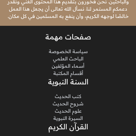
والباحثين. نحن فخورون بتقديم هذا المحتوى الغني ونقدر
دعمكم المستمر لنا. نسأل الله تعالى أن يجعل هذا العمل
خالصًا لوجهه الكريم، وأن ينفع به المسلمين في كل مكان.
صفحات مهمة
سياسة الخصوصة
الباحث العلمي
أسماء المؤلفين
أقسام المكتبة
السنة النبوية
كتب الحديث
شروح الحديث
علوم الحديث
السيرة النبوية
القرآن الكريم