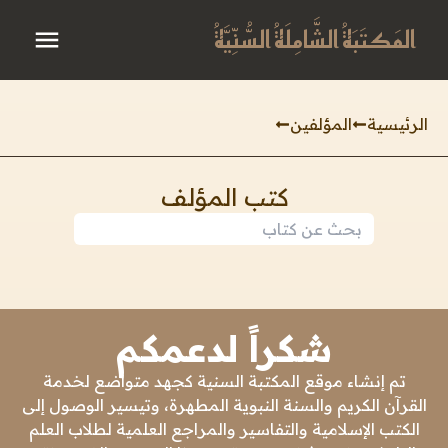
المَكتَبَةُ الشَّامِلَةُ السُّنِّيَّةُ
الرئيسية
المؤلفين
كتب المؤلف
شكراً لدعمكم
تم إنشاء موقع المكتبة السنية كجهد متواضع لخدمة
القرآن الكريم والسنة النبوية المطهرة، وتيسير الوصول إلى
الكتب الإسلامية والتفاسير والمراجع العلمية لطلاب العلم