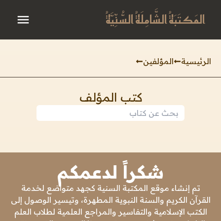
المَكتَبَةُ الشَّامِلَةُ السُّنِّيَّةُ
الرئيسية
المؤلفين
كتب المؤلف
شكراً لدعمكم
تم إنشاء موقع المكتبة السنية كجهد متواضع لخدمة
القرآن الكريم والسنة النبوية المطهرة، وتيسير الوصول إلى
الكتب الإسلامية والتفاسير والمراجع العلمية لطلاب العلم