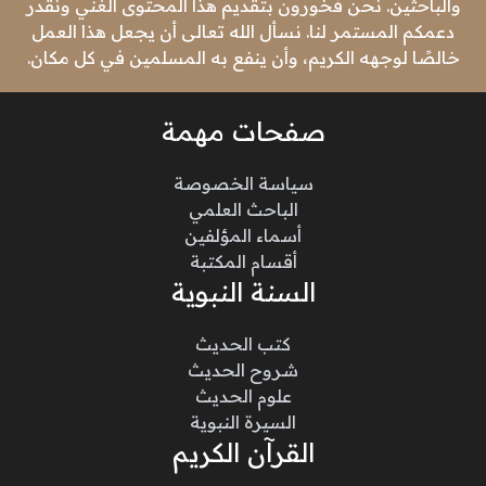
والباحثين. نحن فخورون بتقديم هذا المحتوى الغني ونقدر
دعمكم المستمر لنا. نسأل الله تعالى أن يجعل هذا العمل
خالصًا لوجهه الكريم، وأن ينفع به المسلمين في كل مكان.
صفحات مهمة
سياسة الخصوصة
الباحث العلمي
أسماء المؤلفين
أقسام المكتبة
السنة النبوية
كتب الحديث
شروح الحديث
علوم الحديث
السيرة النبوية
القرآن الكريم