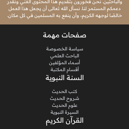
والباحثين. نحن فخورون بتقديم هذا المحتوى الغني ونقدر
دعمكم المستمر لنا. نسأل الله تعالى أن يجعل هذا العمل
خالصًا لوجهه الكريم، وأن ينفع به المسلمين في كل مكان.
صفحات مهمة
سياسة الخصوصة
الباحث العلمي
أسماء المؤلفين
أقسام المكتبة
السنة النبوية
كتب الحديث
شروح الحديث
علوم الحديث
السيرة النبوية
القرآن الكريم