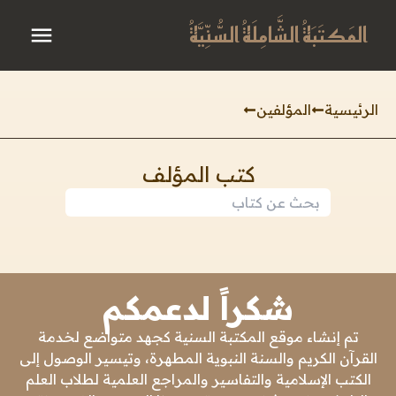
المَكتَبَةُ الشَّامِلَةُ السُّنِّيَّةُ
الرئيسية
المؤلفين
كتب المؤلف
شكراً لدعمكم
تم إنشاء موقع المكتبة السنية كجهد متواضع لخدمة
القرآن الكريم والسنة النبوية المطهرة، وتيسير الوصول إلى
الكتب الإسلامية والتفاسير والمراجع العلمية لطلاب العلم