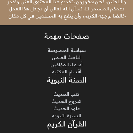
والباحثين. نحن فخورون بتقديم هذا المحتوى الغني ونقدر
دعمكم المستمر لنا. نسأل الله تعالى أن يجعل هذا العمل
خالصًا لوجهه الكريم، وأن ينفع به المسلمين في كل مكان.
صفحات مهمة
سياسة الخصوصة
الباحث العلمي
أسماء المؤلفين
أقسام المكتبة
السنة النبوية
كتب الحديث
شروح الحديث
علوم الحديث
السيرة النبوية
القرآن الكريم