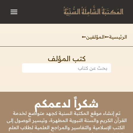
المَكتَبَةُ الشَّامِلَةُ السُّنِّيَّةُ
الرئيسية
المؤلفين
كتب المؤلف
شكراً لدعمكم
تم إنشاء موقع المكتبة السنية كجهد متواضع لخدمة
القرآن الكريم والسنة النبوية المطهرة، وتيسير الوصول إلى
الكتب الإسلامية والتفاسير والمراجع العلمية لطلاب العلم