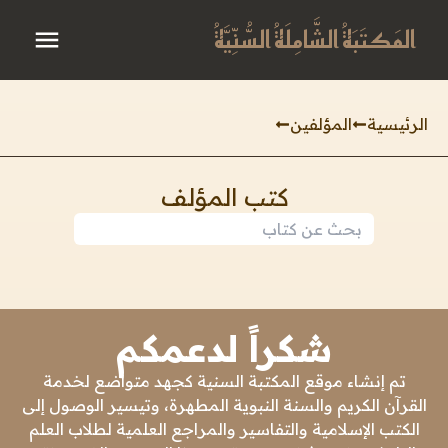
المَكتَبَةُ الشَّامِلَةُ السُّنِّيَّةُ
الرئيسية
المؤلفين
كتب المؤلف
شكراً لدعمكم
تم إنشاء موقع المكتبة السنية كجهد متواضع لخدمة
القرآن الكريم والسنة النبوية المطهرة، وتيسير الوصول إلى
الكتب الإسلامية والتفاسير والمراجع العلمية لطلاب العلم