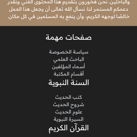
والباحثين. نحن فخورون بتقديم هذا المحتوى الغني ونقدر
دعمكم المستمر لنا. نسأل الله تعالى أن يجعل هذا العمل
خالصًا لوجهه الكريم، وأن ينفع به المسلمين في كل مكان.
صفحات مهمة
سياسة الخصوصة
الباحث العلمي
أسماء المؤلفين
أقسام المكتبة
السنة النبوية
كتب الحديث
شروح الحديث
علوم الحديث
السيرة النبوية
القرآن الكريم