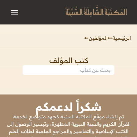
المَكتَبَةُ الشَّامِلَةُ السُّنِّيَّةُ
الرئيسية
المؤلفين
كتب المؤلف
شكراً لدعمكم
تم إنشاء موقع المكتبة السنية كجهد متواضع لخدمة
القرآن الكريم والسنة النبوية المطهرة، وتيسير الوصول إلى
الكتب الإسلامية والتفاسير والمراجع العلمية لطلاب العلم