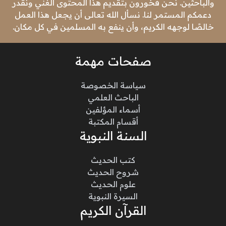
والباحثين. نحن فخورون بتقديم هذا المحتوى الغني ونقدر
دعمكم المستمر لنا. نسأل الله تعالى أن يجعل هذا العمل
خالصًا لوجهه الكريم، وأن ينفع به المسلمين في كل مكان.
صفحات مهمة
سياسة الخصوصة
الباحث العلمي
أسماء المؤلفين
أقسام المكتبة
السنة النبوية
كتب الحديث
شروح الحديث
علوم الحديث
السيرة النبوية
القرآن الكريم