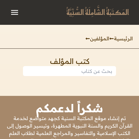
المَكتَبَةُ الشَّامِلَةُ السُّنِّيَّةُ
الرئيسية
المؤلفين
كتب المؤلف
شكراً لدعمكم
تم إنشاء موقع المكتبة السنية كجهد متواضع لخدمة
القرآن الكريم والسنة النبوية المطهرة، وتيسير الوصول إلى
الكتب الإسلامية والتفاسير والمراجع العلمية لطلاب العلم