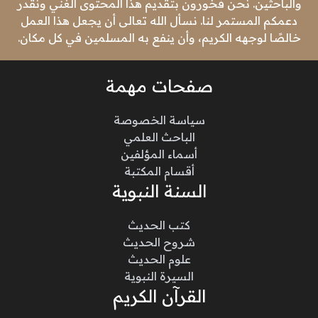
والباحثين. نحن فخورون بتقديم هذا المحتوى الغني ونقدر
دعمكم المستمر لنا. نسأل الله تعالى أن يجعل هذا العمل
خالصًا لوجهه الكريم، وأن ينفع به المسلمين في كل مكان.
صفحات مهمة
سياسة الخصوصة
الباحث العلمي
أسماء المؤلفين
أقسام المكتبة
السنة النبوية
كتب الحديث
شروح الحديث
علوم الحديث
السيرة النبوية
القرآن الكريم