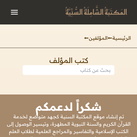
المَكتَبَةُ الشَّامِلَةُ السُّنِّيَّةُ
الرئيسية
المؤلفين
كتب المؤلف
شكراً لدعمكم
تم إنشاء موقع المكتبة السنية كجهد متواضع لخدمة
القرآن الكريم والسنة النبوية المطهرة، وتيسير الوصول إلى
الكتب الإسلامية والتفاسير والمراجع العلمية لطلاب العلم