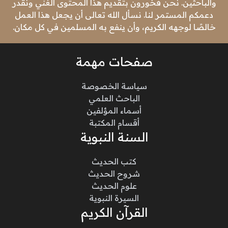
والباحثين. نحن فخورون بتقديم هذا المحتوى الغني ونقدر
دعمكم المستمر لنا. نسأل الله تعالى أن يجعل هذا العمل
خالصًا لوجهه الكريم، وأن ينفع به المسلمين في كل مكان.
صفحات مهمة
سياسة الخصوصة
الباحث العلمي
أسماء المؤلفين
أقسام المكتبة
السنة النبوية
كتب الحديث
شروح الحديث
علوم الحديث
السيرة النبوية
القرآن الكريم