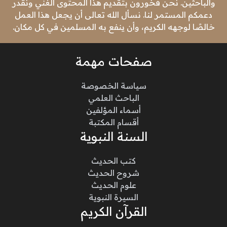
والباحثين. نحن فخورون بتقديم هذا المحتوى الغني ونقدر
دعمكم المستمر لنا. نسأل الله تعالى أن يجعل هذا العمل
خالصًا لوجهه الكريم، وأن ينفع به المسلمين في كل مكان.
صفحات مهمة
سياسة الخصوصة
الباحث العلمي
أسماء المؤلفين
أقسام المكتبة
السنة النبوية
كتب الحديث
شروح الحديث
علوم الحديث
السيرة النبوية
القرآن الكريم