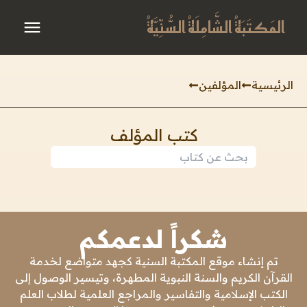
المَكتَبَةُ الشَّامِلَةُ السُّنِّيَّةُ
الرئيسية
المؤلفين
كتب المؤلف
شكراً لدعمكم
تم إنشاء موقع المكتبة السنية كجهد متواضع لخدمة
القرآن الكريم والسنة النبوية المطهرة، وتيسير الوصول إلى
الكتب الإسلامية والتفاسير والمراجع العلمية لطلاب العلم