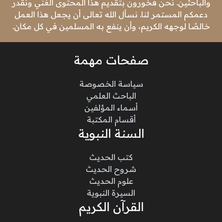
والباحثين. نحن فخورون بتقديم هذا المحتوى الغني ونقدر
دعمكم المستمر لنا. نسأل الله تعالى أن يجعل هذا العمل
خالصًا لوجهه الكريم، وأن ينفع به المسلمين في كل مكان.
صفحات مهمة
سياسة الخصوصة
الباحث العلمي
أسماء المؤلفين
أقسام المكتبة
السنة النبوية
كتب الحديث
شروح الحديث
علوم الحديث
السيرة النبوية
القرآن الكريم