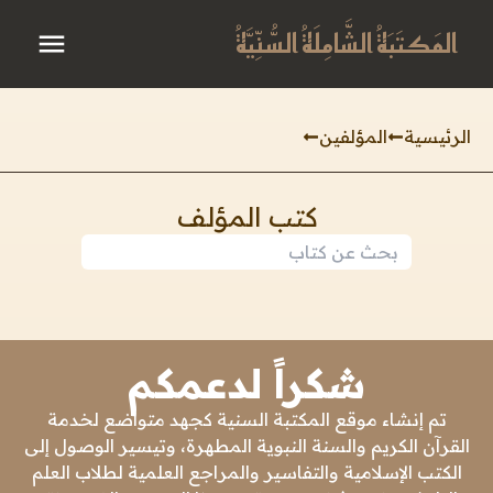
المَكتَبَةُ الشَّامِلَةُ السُّنِّيَّةُ
الرئيسية
المؤلفين
كتب المؤلف
شكراً لدعمكم
تم إنشاء موقع المكتبة السنية كجهد متواضع لخدمة
القرآن الكريم والسنة النبوية المطهرة، وتيسير الوصول إلى
الكتب الإسلامية والتفاسير والمراجع العلمية لطلاب العلم