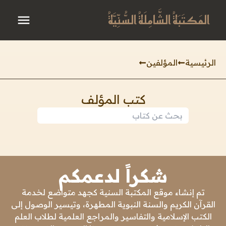
المَكتَبَةُ الشَّامِلَةُ السُّنِّيَّةُ
الرئيسية
المؤلفين
كتب المؤلف
شكراً لدعمكم
تم إنشاء موقع المكتبة السنية كجهد متواضع لخدمة
القرآن الكريم والسنة النبوية المطهرة، وتيسير الوصول إلى
الكتب الإسلامية والتفاسير والمراجع العلمية لطلاب العلم