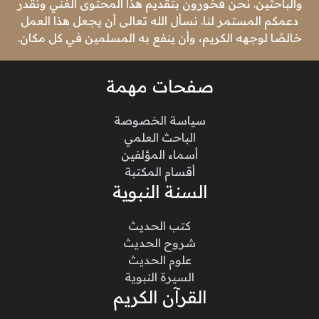
والباحثين. نحن فخورون بتقديم هذا المحتوى الغني ونقدر
دعمكم المستمر لنا. نسأل الله تعالى أن يجعل هذا العمل
خالصًا لوجهه الكريم، وأن ينفع به المسلمين في كل مكان.
صفحات مهمة
سياسة الخصوصة
الباحث العلمي
أسماء المؤلفين
أقسام المكتبة
السنة النبوية
كتب الحديث
شروح الحديث
علوم الحديث
السيرة النبوية
القرآن الكريم