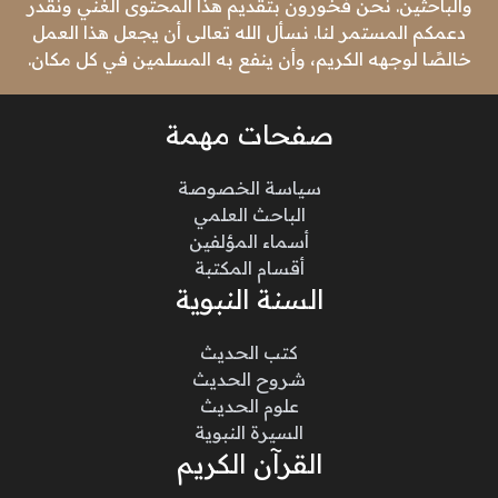
والباحثين. نحن فخورون بتقديم هذا المحتوى الغني ونقدر
دعمكم المستمر لنا. نسأل الله تعالى أن يجعل هذا العمل
خالصًا لوجهه الكريم، وأن ينفع به المسلمين في كل مكان.
صفحات مهمة
سياسة الخصوصة
الباحث العلمي
أسماء المؤلفين
أقسام المكتبة
السنة النبوية
كتب الحديث
شروح الحديث
علوم الحديث
السيرة النبوية
القرآن الكريم