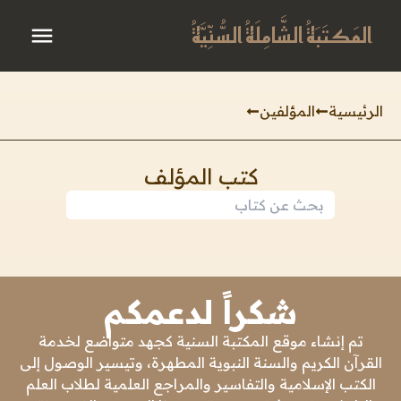
المَكتَبَةُ الشَّامِلَةُ السُّنِّيَّةُ
الرئيسية
المؤلفين
كتب المؤلف
شكراً لدعمكم
تم إنشاء موقع المكتبة السنية كجهد متواضع لخدمة
القرآن الكريم والسنة النبوية المطهرة، وتيسير الوصول إلى
الكتب الإسلامية والتفاسير والمراجع العلمية لطلاب العلم