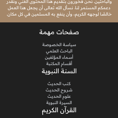
والباحثين. نحن فخورون بتقديم هذا المحتوى الغني ونقدر
دعمكم المستمر لنا. نسأل الله تعالى أن يجعل هذا العمل
خالصًا لوجهه الكريم، وأن ينفع به المسلمين في كل مكان.
صفحات مهمة
سياسة الخصوصة
الباحث العلمي
أسماء المؤلفين
أقسام المكتبة
السنة النبوية
كتب الحديث
شروح الحديث
علوم الحديث
السيرة النبوية
القرآن الكريم