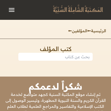
المَكتَبَةُ الشَّامِلَةُ السُّنِّيَّةُ
الرئيسية
المؤلفين
كتب المؤلف
شكراً لدعمكم
تم إنشاء موقع المكتبة السنية كجهد متواضع لخدمة
القرآن الكريم والسنة النبوية المطهرة، وتيسير الوصول إلى
الكتب الإسلامية والتفاسير والمراجع العلمية لطلاب العلم