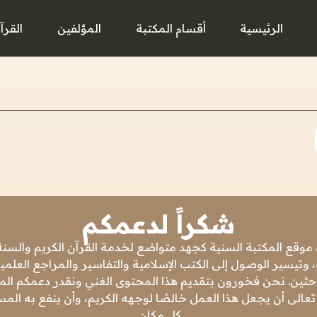
الرئيسية
أقسام المكتبة
المؤلفين
القرآ
شكراً لدعمكم
 موقع المكتبة السنية كجهد متواضع لخدمة القرآن الكريم والسنة 
 وتيسير الوصول إلى الكتب الإسلامية والتفاسير والمراجع العلمي
باحثين. نحن فخورون بتقديم هذا المحتوى الغني ونقدر دعمكم المس
تعالى أن يجعل هذا العمل خالصًا لوجهه الكريم، وأن ينفع به ال
كل مكان.