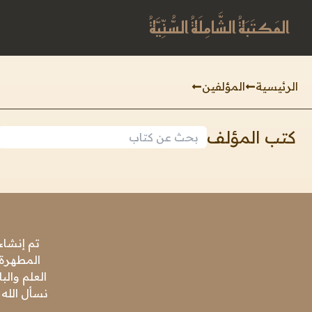
المَكتَبَةُ الشَّامِلَةُ السُّنِّيَّةُ
الرئيسية
المؤلفين
كتب المؤلف
تم إنشاء
المطهرة،
العلم وال
نسأل الله 