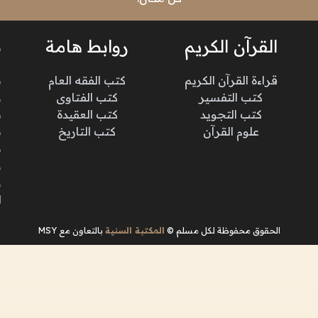
القرآن الكريم
روابط هامة
ن
قراءة القرآن الكريم
كتب الفقه العام
م
كتب التفسير
كتب الفتاوى
و
كتب التجويد
كتب العقيدة
ن
علوم القرآن
كتب التاريخ
م
م
و
و
ا
الحقوق محفوظة لكل مسلم ©
المكتبة السنية
بالتعاون مع MSY