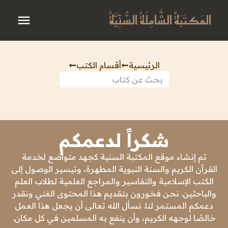
المَكتَبَةُ الشَّامِلَةُ السُّنِّيَّةُ
الرئيسية
أقسام الكتب
شكراً لدعمكم
تم إنشاء موقع المكتبة السنية كجهد متواضع لخدمة
القرآن الكريم والسنة النبوية المطهرة، وتيسير الوصول إلى
الكتب الإسلامية والتفاسير والمراجع العلمية لطلاب العلم
والباحثين. نحن فخورون بتقديم هذا المحتوى الغني ونقدر
دعمكم المستمر لنا. نسأل الله تعالى أن يجعل هذا العمل
خالصًا لوجهه الكريم، وأن ينفع به المسلمين في كل مكان.