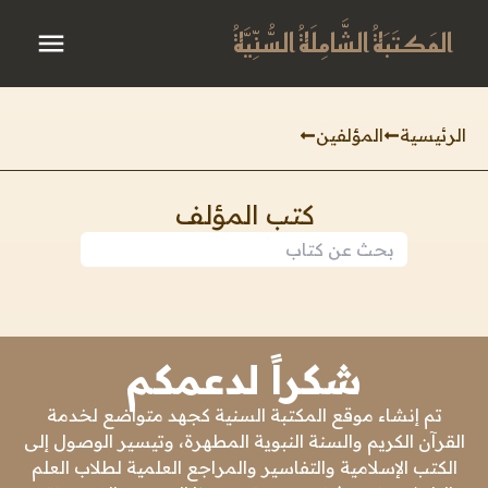
المَكتَبَةُ الشَّامِلَةُ السُّنِّيَّةُ
الرئيسية
المؤلفين
كتب المؤلف
شكراً لدعمكم
تم إنشاء موقع المكتبة السنية كجهد متواضع لخدمة
القرآن الكريم والسنة النبوية المطهرة، وتيسير الوصول إلى
الكتب الإسلامية والتفاسير والمراجع العلمية لطلاب العلم