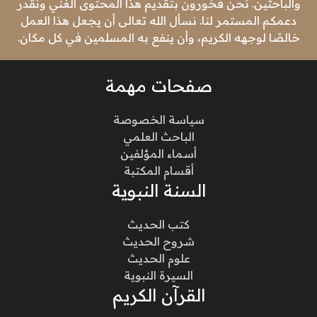
والباحثين. نحن فخورون بتقديم هذا المحتوى الغني ونقدر
دعمكم المستمر لنا. نسأل الله تعالى أن يجعل هذا العمل
خالصًا لوجهه الكريم، وأن ينفع به المسلمين في كل مكان.
صفحات مهمة
سياسة الخصوصة
الباحث العلمي
أسماء المؤلفين
أقسام المكتبة
السنة النبوية
كتب الحديث
شروح الحديث
علوم الحديث
السيرة النبوية
القرآن الكريم