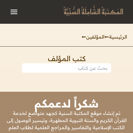
المَكتَبَةُ الشَّامِلَةُ السُّنِّيَّةُ
الرئيسية
المؤلفين
كتب المؤلف
شكراً لدعمكم
تم إنشاء موقع المكتبة السنية كجهد متواضع لخدمة
القرآن الكريم والسنة النبوية المطهرة، وتيسير الوصول إلى
الكتب الإسلامية والتفاسير والمراجع العلمية لطلاب العلم