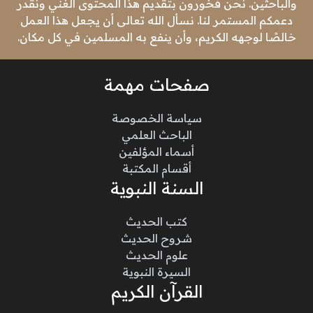
والباحثين. نحن فخورون بتقديم هذا المحتوى الغني ونقدر
دعمكم المستمر لنا. نسأل الله تعالى أن يجعل هذا العمل
خالصًا لوجهه الكريم، وأن ينفع به المسلمين في كل مكان.
صفحات مهمة
سياسة الخصوصة
الباحث العلمي
أسماء المؤلفين
أقسام المكتبة
السنة النبوية
كتب الحديث
شروح الحديث
علوم الحديث
السيرة النبوية
القرآن الكريم